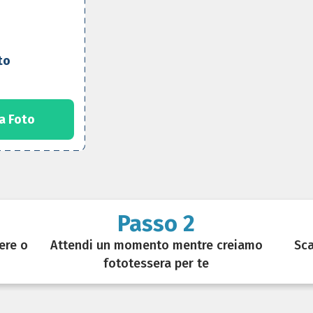
to
a Foto
Passo 2
ere o
Attendi un momento mentre creiamo
Sca
fototessera per te