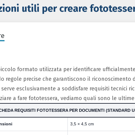
ioni utili per creare fototesse
re
piccolo formato utilizzata per identificare ufficialme
do regole precise che garantiscono il riconoscimento 
erve esclusivamente a soddisfare requisiti tecnici rich
iziare a fare fototessera, vediamo quali sono le ultime
CHEDA REQUISITI FOTOTESSERA PER DOCUMENTI (STANDARD U
nsioni
3,5 × 4,5 cm