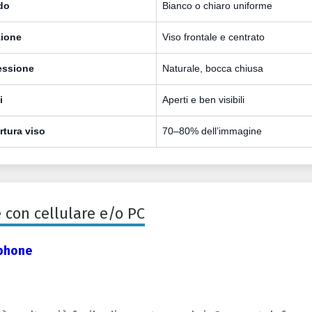
do
Bianco o chiaro uniforme
zione
Viso frontale e centrato
essione
Naturale, bocca chiusa
i
Aperti e ben visibili
rtura viso
70–80% dell’immagine
 con cellulare e/o PC
tphone