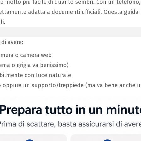
 è molto più facile di quanto sembri. Con un telefono
fettamente adatta a documenti ufficiali. Questa guid
li.
 di avere:
amera o camera web
rema o grigia va benissimo)
ibilmente con luce naturale
to oppure un supporto/treppiede (ma va bene anche una 