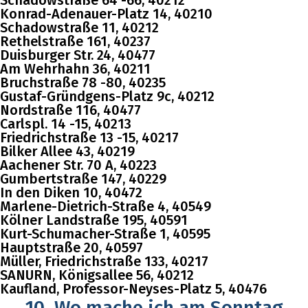
Schadowstraße 64 -66, 40212
Konrad-Adenauer-Platz 14, 40210
Schadowstraße 11, 40212
Rethelstraße 161, 40237
Duisburger Str. 24, 40477
Am Wehrhahn 36, 40211
Bruchstraße 78 -80, 40235
Gustaf-Gründgens-Platz 9c, 40212
Nordstraße 116, 40477
Carlspl. 14 -15, 40213
Friedrichstraße 13 -15, 40217
Bilker Allee 43, 40219
Aachener Str. 70 A, 40223
Gumbertstraße 147, 40229
In den Diken 10, 40472
Marlene-Dietrich-Straße 4, 40549
Kölner Landstraße 195, 40591
Kurt-Schumacher-Straße 1, 40595
Hauptstraße 20, 40597
Müller
, Friedrichstraße 133, 40217
SANURN
, Königsallee 56, 40212
Kaufland
, Professor-Neyses-Platz 5, 40476
10. Wo mache ich am Sonntag