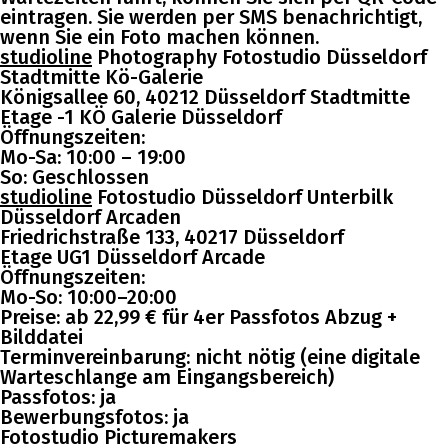
eintragen. Sie werden per SMS benachrichtigt,
wenn Sie ein Foto machen können.
studioline
Photography Fotostudio Düsseldorf
Stadtmitte Kö-Galerie
Königsallee 60, 40212 Düsseldorf Stadtmitte
Etage -1 KÖ Galerie Düsseldorf
Öffnungszeiten:
Mo-Sa: 10:00 – 19:00
So: Geschlossen
studioline
Fotostudio Düsseldorf Unterbilk
Düsseldorf Arcaden
Friedrichstraße 133, 40217 Düsseldorf
Etage UG1 Düsseldorf Arcade
Öffnungszeiten:
Mo-So: 10:00–20:00
Preise: ab 22,99 € für 4er Passfotos Abzug +
Bilddatei
Terminvereinbarung: nicht nötig (eine digitale
Warteschlange am Eingangsbereich)
Passfotos: ja
Bewerbungsfotos: ja
Fotostudio Picturemakers