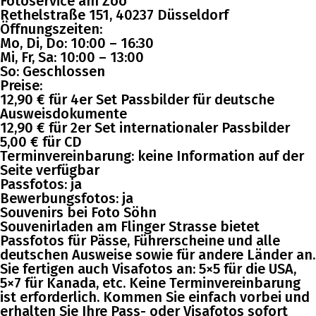
Fotoservice am Zoo
Rethelstraße 151, 40237 Düsseldorf
Öffnungszeiten:
Mo, Di, Do: 10:00 – 16:30
Mi, Fr, Sa: 10:00 – 13:00
So: Geschlossen
Preise:
12,90 € für 4er Set Passbilder für deutsche
Ausweisdokumente
12,90 € für 2er Set internationaler Passbilder
5,00 € für CD
Terminvereinbarung: keine Information auf der
Seite verfügbar
Passfotos: ja
Bewerbungsfotos: ja
Souvenirs bei Foto Söhn
Souvenirladen am Flinger Strasse bietet
Passfotos für Pässe, Führerscheine und alle
deutschen Ausweise sowie für andere Länder an.
Sie fertigen auch Visafotos an: 5×5 für die USA,
5×7 für Kanada, etc. Keine Terminvereinbarung
ist erforderlich. Kommen Sie einfach vorbei und
erhalten Sie Ihre Pass- oder Visafotos sofort