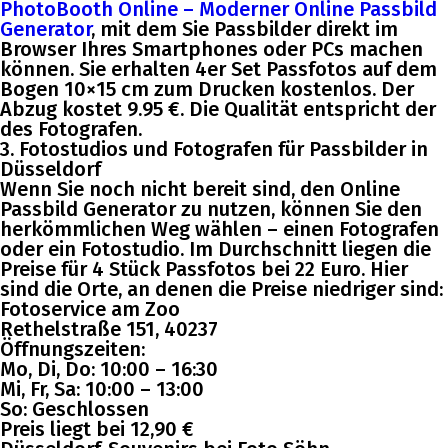
PhotoBooth Online – Moderner Online Passbild
Generator
, mit dem Sie Passbilder direkt im
Browser Ihres Smartphones oder PCs machen
können. Sie erhalten 4er Set Passfotos auf dem
Bogen 10×15 cm zum Drucken kostenlos. Der
Abzug kostet 9.95 €. Die Qualität entspricht der
des Fotografen.
3. Fotostudios und Fotografen für Passbilder in
Düsseldorf
Wenn Sie noch nicht bereit sind, den Online
Passbild Generator zu nutzen, können Sie den
herkömmlichen Weg wählen – einen Fotografen
oder ein Fotostudio. Im Durchschnitt liegen die
Preise für 4 Stück Passfotos bei 22 Euro. Hier
sind die Orte, an denen die Preise niedriger sind:
Fotoservice am Zoo
Rethelstraße 151, 40237
Öffnungszeiten:
Mo, Di, Do: 10:00 – 16:30
Mi, Fr, Sa: 10:00 – 13:00
So: Geschlossen
Preis liegt bei 12,90 €