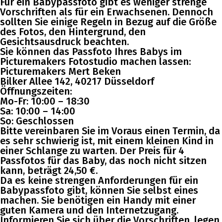
Für ein Babypassfoto gibt es weniger strenge
Vorschriften als für ein Erwachsenen. Dennoch
sollten Sie einige Regeln in Bezug auf die Größe
des Fotos, den Hintergrund, den
Gesichtsausdruck beachten.
Sie können das Passfoto Ihres Babys im
Picturemakers Fotostudio machen lassen:
Picturemakers Mert Beken
Bilker Allee 142, 40217 Düsseldorf
Öffnungszeiten:
Mo-Fr: 10:00 – 18:30
Sa: 10:00 – 14:00
So: Geschlossen
Bitte vereinbaren Sie im Voraus einen Termin, da
es sehr schwierig ist, mit einem kleinen Kind in
einer Schlange zu warten. Der Preis für 4
Passfotos für das Baby, das noch nicht sitzen
kann, beträgt 24,50 €.
Da es keine strengen Anforderungen für ein
Babypassfoto gibt, können Sie selbst eines
machen. Sie benötigen ein Handy mit einer
guten Kamera und den Internetzugang.
Informieren Sie sich über die Vorschriften, legen