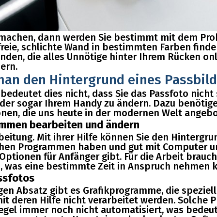
 machen, dann werden Sie bestimmt mit dem Prob
freie, schlichte Wand in bestimmten Farben find
en, die alles Unnötige hinter Ihrem Rücken onli
ern.
an den Hintergrund eines Passbil
bedeutet dies nicht, dass Sie das Passfoto nicht
oder sogar Ihrem Handy zu ändern. Dazu benötig
ionen, die uns heute in der modernen Welt angebo
ammen bearbeiten und ändern
eitung. Mit ihrer Hilfe können Sie den Hintergrun
hnlichen Programmen haben und gut mit Computer
Optionen für Anfänger gibt. Für die Arbeit brauc
n, was eine bestimmte Zeit in Anspruch nehmen 
ssfotos
n Absatz gibt es Grafikprogramme, die speziell 
it deren Hilfe nicht verarbeitet werden. Solche 
 Regel immer noch nicht automatisiert, was bedeu