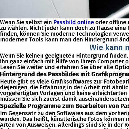
Wenn Sie selbst ein
Passbild online
oder offline
zu wählen. Nicht jeder kann doch zu Hause eine 
finden, können Sie moderne Technologien verwend
modernen Tools kann man den Hindergrund änd
Wie kann m
Wenn Sie keinen geeigneten Hintergrund finden, 
ihn ganz einfach mit Hilfe von Ihrem Computer 
Lesen Sie weiter und erfahren Sie über alle Opt
Hintergrund des Passbildes mit Grafikprogr
Heute gibt es viele Grafiksoftwares zur Fotobearb
diejenigen, die Erfahrung in der Arbeit mit ä
vorgefertigten Vorlagen und keine erleichterten 
müssen Sie sich zuerst damit auseinandersetze
Spezielle Programme zum Bearbeiten von Pa
Im Gegensatz zu den Softwares aus dem vorherige
wurden. Das heißt, künstlerische Fotos können m
Arten von Ausweisen. Allerdings sind sie in der