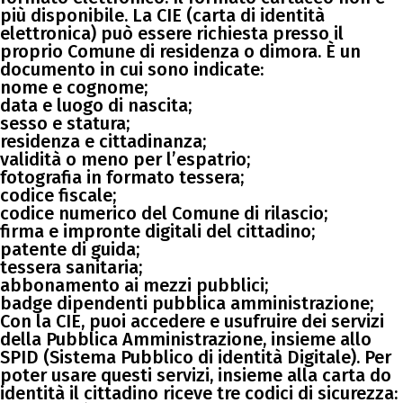
più disponibile. La CIE (carta di identità
elettronica) può essere richiesta presso il
proprio Comune di residenza o dimora. È un
documento in cui sono indicate:
nome e cognome;
data e luogo di nascita;
sesso e statura;
residenza e cittadinanza;
validità o meno per l’espatrio;
fotografia in formato tessera;
codice fiscale;
codice numerico del Comune di rilascio;
firma e impronte digitali del cittadino;
patente di guida;
tessera sanitaria;
abbonamento ai mezzi pubblici;
badge dipendenti pubblica amministrazione;
Con la CIE, puoi accedere e usufruire dei servizi
della Pubblica Amministrazione, insieme allo
SPID (Sistema Pubblico di identità Digitale). Per
poter usare questi servizi, insieme alla carta do
identità il cittadino riceve tre codici di sicurezza: