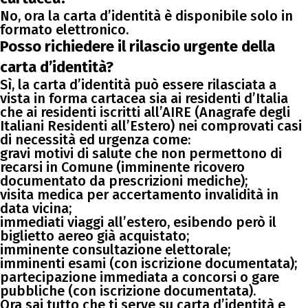
No, ora la carta d’identità è disponibile solo in
formato elettronico.
Posso richiedere il rilascio urgente della
carta d’identità?
Sì, la carta d’identità può essere rilasciata a
vista in forma cartacea sia ai residenti d’Italia
che ai residenti iscritti all’AIRE (Anagrafe degli
Italiani Residenti all’Estero) nei comprovati casi
di necessità ed urgenza come:
gravi motivi di salute che non permettono di
recarsi in Comune (imminente ricovero
documentato da prescrizioni mediche);
visita medica per accertamento invalidità in
data vicina;
immediati viaggi all’estero, esibendo però il
biglietto aereo già acquistato;
imminente consultazione elettorale;
imminenti esami (con iscrizione documentata);
partecipazione immediata a concorsi o gare
pubbliche (con iscrizione documentata).
Ora sai tutto che ti serve su carta d’identità e