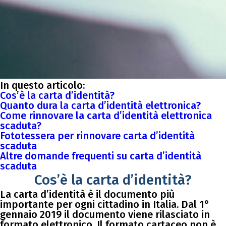
In questo articolo:
Cos’è la carta d’identità?
Quanto dura la carta d’identità elettronica?
Come rinnovare la carta d’identità elettronica
scaduta?
Fototessera per rinnovare carta d’identità
scaduta
Altre domande frequenti su carta d’identità
scaduta
Cos’è la carta d’identità?
La carta d’identità è il documento più
importante per ogni cittadino in Italia. Dal 1°
gennaio 2019 il documento viene rilasciato in
formato elettronico. Il formato cartaceo non è